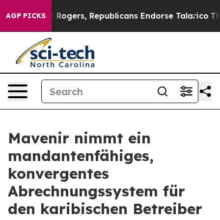
Endorse Rogers, Republicans Endorse Talarico
The Goo
AGP PICKS
Mavenir nimmt ein
mandantenfähiges,
konvergentes
Abrechnungssystem für
den karibischen Betreiber