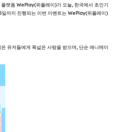
인먼트 플랫폼 WePlay(위플레이)가 오늘, 한국에서 초인기
15일까지 진행되는 이번 이벤트는 WePlay(위플레이)
젊은 유저들에게 폭넓은 사랑을 받으며, 단순 애니메이