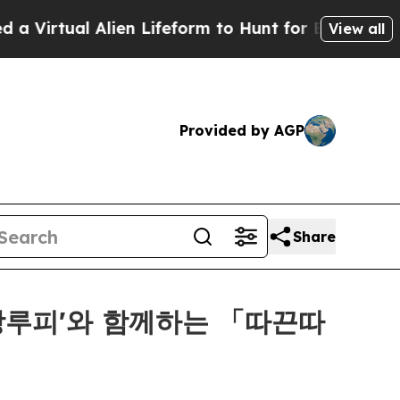
ual Alien Lifeform to Hunt for Extraterrestrials
A
View all
Provided by AGP
Share
잔망루피'와 함께하는 「따끈따