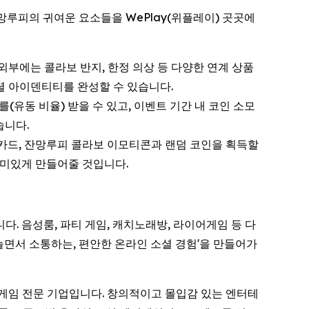
망루피의 귀여운 요소들을 WePlay(위플레이) 곳곳에
외부에는 콜라보 반지, 한정 의상 등 다양한 연계 상품
셜 아이덴티티를 완성할 수 있습니다.
유동 비율) 받을 수 있고, 이벤트 기간 내 코인 소모
습니다.
 카드, 잔망루피 콜라보 이모티콘과 랜덤 코인을 획득할
재미있게 만들어줄 것입니다.
다. 음성룸, 파티 게임, 캐치노래방, 라이어게임 등 다
'놀면서 소통하는, 편안한 온라인 소셜 경험'을 만들어가
된 소셜 게임 전문 기업입니다. 창의적이고 몰입감 있는 엔터테