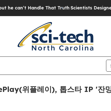
an’t Handle That Truth
Scientists Designed a Virt
Play(위플레이), 톱스타 IP '