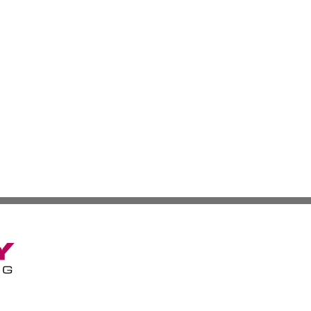
 Policy
Privacy Policy
Contact