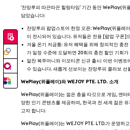
'잔망루피 따끈따끈 힐링타임' 기간 동안 WePlay(
담았습니다:
잔망루피 팝업스토어 한정 오픈: WePlay(위플레
이 전시되어 있습니다. 유저들은 전용 [팝업 구폰]
겨울 온기 저금통: 유저 혜택을 위해 창의적인 충전
가 일정 수준에 도달하면 20회의 충전 할인 기회가
알찬 복주머니와 이모티콘 신규 출시: 이번 이벤트에
수 있습니다. 새롭게 선보이는 잔망루피 콜라보 선
WePlay(
위플레이
)
와
WEJOY PTE. LTD.
소개
WePlay(위플레이)는 젊은 층을 타깃으로 게임, 엔
양한 인기 콘텐츠를 제공하며, 한국과 전 세계 젊은 유
고자 합니다.
WePlay(위플레이)는 WEJOY PTE. LTD.가 운영