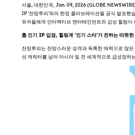
서울, 대한민국, Jan. 09, 2026 (GLOBE NEW
IP '잔망루피'와의 한정 콜라보레이션을 공식 발표했습
유저들에게 인터랙티브 엔터테인먼트와 감성 힐링이 
톱
인기
IP
입점
,
힐링계
'
인기
스타
'
가
전하는
따뜻한
잔망루피는 잔망스러운 성격과 독특한 매력으로 많은 팬
션 캐릭터를 넘어 아시아 및 전 세계적으로 급성장하는