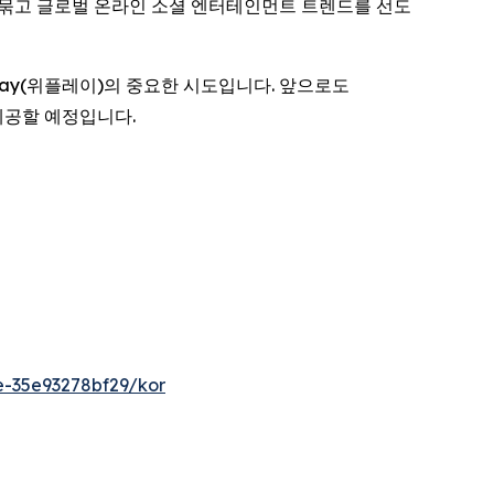
 묶고 글로벌 온라인 소셜 엔터테인먼트 트렌드를 선도
Play(위플레이)의 중요한 시도입니다. 앞으로도
제공할 예정입니다.
-35e93278bf29/kor