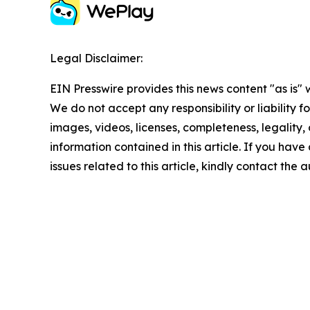
Legal Disclaimer:
EIN Presswire provides this news content "as is" 
We do not accept any responsibility or liability f
images, videos, licenses, completeness, legality, o
information contained in this article. If you hav
issues related to this article, kindly contact the 