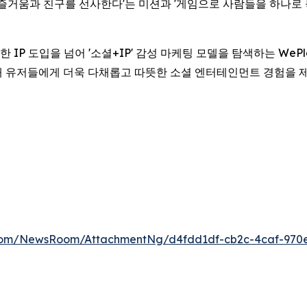
 즐거움과 친구를 선사한다'는 미션과 '게임으로 사람들을 하나로
 IP 도입을 넘어 '소셜+IP' 감성 마케팅 모델을 탐색하는 We
력해 유저들에게 더욱 다채롭고 따뜻한 소셜 엔터테인먼트 경험을 
.com/NewsRoom/AttachmentNg/d4fdd1df-cb2c-4caf-970e