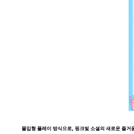
몰입형
플레이
방식으로
,
핑크빛
소셜의
새로운
즐거