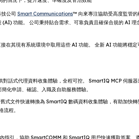
制的情況下，提升速度、準確度及管治效能
頂尖科技公司
Smart Communications
™ 向來專注協助受高度監管
性人工智能 (AI) 功能。 公司秉持貼合需求、可靠負責且確保合規的
s 客戶可直接在其現有系統環境中取用這些 AI 功能。 全新 AI 
對話式代理資料收集體驗，全程可控。 SmartIQ MCP 伺服器
從而簡化申請、確認、入職及自助服務體驗。
 及舊式文件快速轉換為 SmartIQ 數碼資料收集體驗，有助加
格流程。
指引，協助 SmartCOMM 和 SmartIQ 用戶快速獲取