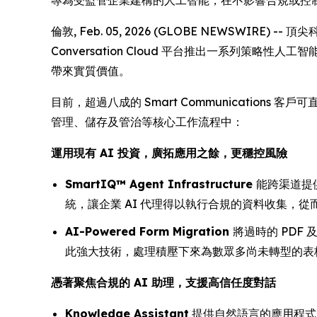
專為受監管企業建構的人工智能，在不影響合規或控
倫敦, Feb. 05, 2026 (GLOBE NEWSWIRE) -- 
Conversation Cloud 平台推出一系列策略
帶來實質價值。
目前，超過八成的 Smart Communication
管理、儲存及管治等核心工作流程中：
運用現有 AI 投資，廣拓應用之餘，更穩控風險
SmartIQ™ Agent Infrastructure
能跨渠道提供
統，讓企業 AI 代理得以執行合規的資料收集，
AI-Powered Form Migration
將過時的 PDF
此強大技術，處理積壓下來為數眾多尚未轉型的表
憑著聚焦合規的 AI 助理，支援高信任度對話
Knowledge Assistant
提供自然語言的應用程式內