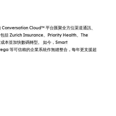
nversation Cloud™ 平台匯聚全方位渠道通訊、
nsurance、Priority Health、The
效率、節省成本並加快數碼轉型。 如今，Smart
Span 及 Pega 等可信賴的企業系統作無縫整合，每年更支援超