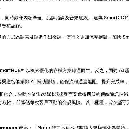
。
，同時嚴守內容準確、品牌語調及合規底線。 這為 SmartCO
供審核記錄。
的方式為語言及語調作出微調，使行文更加流暢易讀，加快 SmartCO
SmartHUB™ 以檢索優化的存檔方案應運而生。反之，面對 A
 能跨渠道智能編排 AI 輔助體驗，確保流程通達無阻、提升完成
互相結合，協助企業迅速淘汰既複雜而又危機四伏的傳統通訊技術。 Smar
存取性，並降低每次客戶互動的合規風險。以上種種，皆在堅守
hompson 表示
：「Moter 致力迅速地將數據大規模轉化為體驗