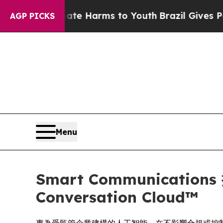
 to Abate Harms to Youth
Brazil Gives Parents So
AGP PICKS
Menu
Smart Communica
Conversation Cloud™