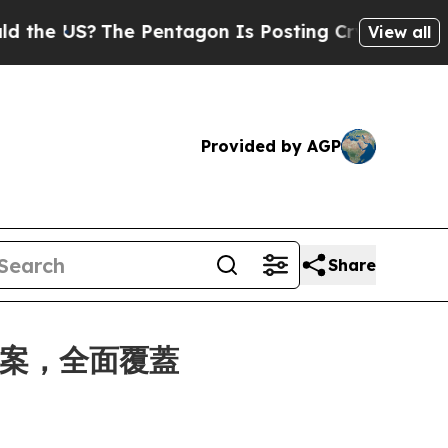
?
The Pentagon Is Posting Cryptic Biblical Mess
View all
Provided by AGP
Share
新方案，全面覆蓋