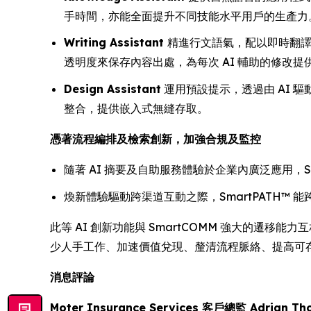
手時間，亦能全面提升不同技能水平用戶的生產力
Writing Assistant
精進行文語氣，配以即時翻譯
透明度來保存內容出處，為每次 AI 輔助的修改提
Design Assistant
運用預設提示，透過由 AI 驅動
整合，提供嵌入式無縫存取。
憑著流程編排及檢索創新，加強合規及監控
隨著 AI 摘要及自助服務體驗於企業內廣泛應用，
煥新體驗驅動跨渠道互動之際，SmartPATH™
此等 AI 創新功能與 SmartCOMM 強大的遷移能力
少人手工作、加速價值兌現、釐清流程脈絡、提高可
消息評論
Moter Insurance Services 客戶總監 Adrian T